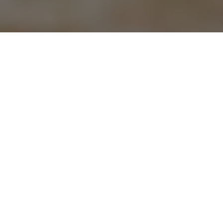
Выставка - «Владимир 2024» - 6
июля 2024 год
Класс: Щенки (1 место) - Оценка: Очень перспективный /
Победитель класса CW /
Титул: Лучший щенок породы «Выставка Владимир 2024»
/ Судья RKF - FCI: PhD, Milivoje Urosevic