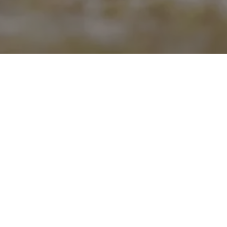
Монопородная выставка - «Моя
Москва 2024»
4 августа 2024 год
Монопородная выставка Ранга КЧК - Кандидат в чемпионы
национального клуба
Класс: Юниоры (2 место) - Оценка: Отлично / ЮСС
Судья RKF - FCI: Wong Phred / FCI Judge